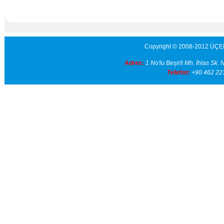
Copyright © 2008-2012 ÜÇEL ECZA 
Adres:
1 No'lu Beşirli Mh. İhlas 
Telefon:
+90 462 22